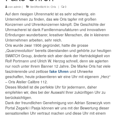
von
admin
|
Veröffentlicht in:
Oris
|
0
Auf dem riesigen Uhrenmarkt ist es sehr schwierig, ein
Unternehmen zu finden, das wie Oris tapfer mit großen
Konzernen und Uhrenkonzernen kämpft. Die Geschichte der
Uhrmacherei ist dank Familienmanufakturen und innovativen
Erfindungen wunderbarer, kreativer Menschen, die in kleineren
Unternehmen arbeiten, sehr reich.
Oris wurde zwar 1906 gegründet, hatte die grosse
„Quarzrevolution“ bereits überstanden und gehörte zur heutigen
SWATCH Group, änderte sich aber dank der Hartnäckigkeit von
Rolf Portmann und Ulrich W. Herzog schnell, denn sie agierten
nur noch unter ihrem Banner 12 Jahre. Die Marke Oris hat viele
faszinierende und zeitlose
fake Uhren
und Uhrwerke
geschaffen, heute präsentieren wir eine Uhr mit eigenem „Herz“
– Oris Atelier Calibre 112.
Dieses Modell ist die perfekte Uhr für jedermann, daher
empfehlen wir, dies bei der Auswahl Ihrer zukünftigen Uhr zu
berücksichtigen.
Dank der freundlichen Genehmigung von Adrian Szewczyk vom
Portal Zegarki i Pasja können wir uns mit der Bewertung dieser
sensationellen Uhr vertraut machen und diese Uhr mit einem