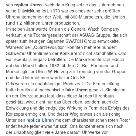
von
replica Uhren
. Nach dem Krieg setzte das Unternehmen
seine Entwicklung fort. 1970 war es eines der zehn größten
Uhrenunternehmen der Welt, mit 800 Mitarbeitern, die jährlich
rund 1,2 Millionen Uhren produzierten.
Im selben Jahr wurde Oris an die General Watch Company
verkauft, eine Tochtergesellschaft der ASUAG-Gruppe, die sich
später zum heutigen Giganten SWATCH Group entwickelte.
Während der „Quarzrevolution“ konnten mehrere hundert
Schweizer Uhrenfirmen der Konkurrenz nicht standhalten. Oris
war ebenfalls negativ betroffen. Die Marke konnte sich jedoch
auf dem Markt halten. 1982 führten Dr. Rolf Portmann und
Marketingleiter Ulrich W. Herzog zur Trennung von der Gruppe
und das Unternehmen wurde zur Oris SA.
Oris wurde ein unabhängiger Produzent. Die Firmenleitung
hatte bereits auf mechanische
fake Uhren
gesetzt. Sie hielten
an der Überzeugung fest, dass diese Art des Uhrenbaus
geschätzt wird, nicht nur das Überleben, sondern auch die
Entwicklung und die endgültige Wirkung in Form des Erfolgs des
Konzepts ermöglicht. Und dieser Weg erwies sich als richtig.
Unter den
replica Uhren
mit dem charakteristischen roten Rotor
findet heute jeder etwas für sich. Oris konzentrierte sich nach
der Unabhängigkeit viele Jahre darauf, Uhrwerke von