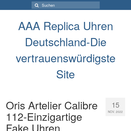
Suche
nach:
AAA Replica Uhren
Deutschland-Die
vertrauenswürdigste
Site
Oris Artelier Calibre
15
112-Einzigartige
NOV. 2022
Fake Uhren